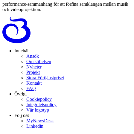
performance-sammanhang för att förfina samklangen mellan musik
och videoprojektion.
Innehåll
Ansök
Om stiftelsen
Nyheter
Projekt
Stora Förtjänstpriset
Kontakt
FAQ
Övrigt
Cookiepolicy
Integritetspolicy
Vår logotyp
Följ oss
MyNewsDesk
Linkedin