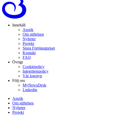
Innehåll
Ansök
Om stiftelsen
Nyheter
Projekt
Stora Förtjänstpriset
Kontakt
FAQ
Övrigt
Cookiepolicy
Integritetspolicy
Vår logotyp
Följ oss
MyNewsDesk
Linkedin
Ansök
Om stiftelsen
Nyheter
Projekt