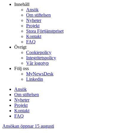
Innehåll
Ansök
Om stiftelsen
Nyheter
Projekt
Stora Förtjänstpriset
Kontakt
FAQ
Övrigt
Cookiepolicy
Integritetspolicy
Vår logotyp
Följ oss
MyNewsDesk
Linkedin
Ansök
Om stiftelsen
Nyheter
Projekt
Kontakt
FAQ
Ansökan öppnar 15 augusti