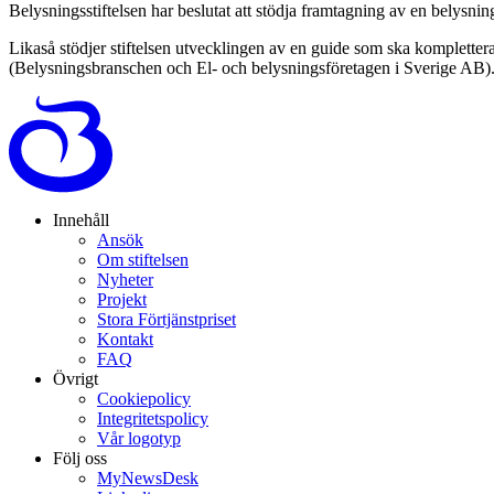
Belysningsstiftelsen har beslutat att stödja framtagning av en belys
Likaså stödjer stiftelsen utvecklingen av en guide som ska kompletter
(Belysningsbranschen och El- och belysningsföretagen i Sverige AB)
Innehåll
Ansök
Om stiftelsen
Nyheter
Projekt
Stora Förtjänstpriset
Kontakt
FAQ
Övrigt
Cookiepolicy
Integritetspolicy
Vår logotyp
Följ oss
MyNewsDesk